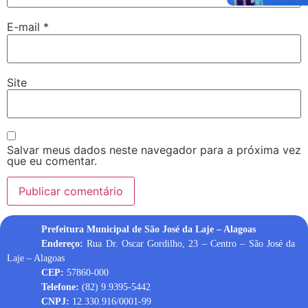
E-mail
*
Site
Salvar meus dados neste navegador para a próxima vez
que eu comentar.
Prefeitura Municipal de São José da Laje – Alagoas
Endereço:
Rua Dr. Oscar Gordilho, 23 –
Centro – São José da
Laje – Alagoas
CEP:
57860-000
Telefone:
(82) 9.9395-5442
CNPJ:
12.330.916/0001-99